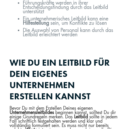
Führungskräfte werden in ihrer
Entscheidungsfindung durch das Leitbild
unterstützt
Ein unternehmerisches Leitbild kann eine
Hilfestellung
sein, um Konflikte zu lösen
Die Auswahl von Personal kann durch das
Leitbild erleichtert werden
WIE DU EIN LEITBILD FÜR
DEIN EIGENES
UNTERNEHMEN
ERSTELLEN KANNST
Bevor Du mit dem Erstellen Deines eigenen
Unternehmensleitbildes
beginnen kannst, solltest Du dir
einige Grundregeln merken. Das
Leitbild
sollte in jedem
Fall schriftlich festgehalten werden und klar und
vollständig formuliert sein. Es muss nicht nur bereits