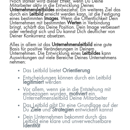
Noch stärker wird dieser Effekt, wenn Du Deine
Mitarbeiter aktiv in die Entwicklung Deines
Unternehmensleitbildes
einbeziehst. Ein weiteres Ziel das
durch ein
Leitbild
erreicht werden kann, ist die Festigung
eines bestimmten
Images
. Wenn die Öffentlichkeit Dein
Unternehmen mit bestimmten
Werten
in Verbindung
bringt, schärft das Deine Position. Dein Image verbessert
oder verfestigt sich und Du kannst Dich deutlicher von
Deiner Konkurrenz absetzen.
Alles in allem ist das
Unternehmensleitbild
eine gute
Basis für positive Veränderungen in Deinem
Unternehmen. Die Entwicklung eines
Leitbildes
kann
Auswirkungen auf viele Bereiche Deines Unternehmens
nehmen:
Das Leitbild bietet
Orientierung
Entscheidungen können durch ein Leitbild
legitimiert
werden
Vor allem, wenn sie in die Entstehung mit
einbezogen wurden,
motiviert
ein
Unternehmensleitbild Deine Mitarbeiter
Das Leitbild gibt Dir eine Grundlage auf der
Du
Ziele
und
Strategien
entwickeln kannst
Dein Unternehmen bekommt durch das
Leitbild eine klare und unverwechselbare
Identität