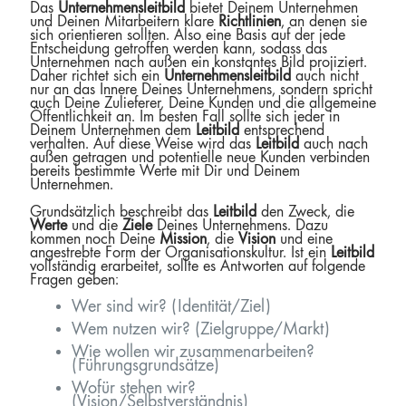
Das
Unternehmensleitbild
bietet Deinem Unternehmen
und Deinen Mitarbeitern klare
Richtlinien
, an denen sie
sich orientieren sollten. Also eine Basis auf der jede
Entscheidung getroffen werden kann, sodass das
Unternehmen nach außen ein konstantes Bild projiziert.
Daher richtet sich ein
Unternehmensleitbild
auch nicht
nur an das Innere Deines Unternehmens, sondern spricht
auch Deine Zulieferer, Deine Kunden und die allgemeine
Öffentlichkeit an. Im besten Fall sollte sich jeder in
Deinem Unternehmen dem
Leitbild
entsprechend
verhalten. Auf diese Weise wird das
Leitbild
auch nach
außen getragen und potentielle neue Kunden verbinden
bereits bestimmte Werte mit Dir und Deinem
Unternehmen.
Grundsätzlich beschreibt das
Leitbild
den Zweck, die
Werte
und die
Ziele
Deines Unternehmens. Dazu
kommen noch Deine
Mission
, die
Vision
und eine
angestrebte Form der Organisationskultur. Ist ein
Leitbild
vollständig erarbeitet, sollte es Antworten auf folgende
Fragen geben:
Wer sind wir? (Identität/Ziel)
Wem nutzen wir? (Zielgruppe/Markt)
Wie wollen wir zusammenarbeiten?
(Führungsgrundsätze)
Wofür stehen wir?
(Vision/Selbstverständnis)