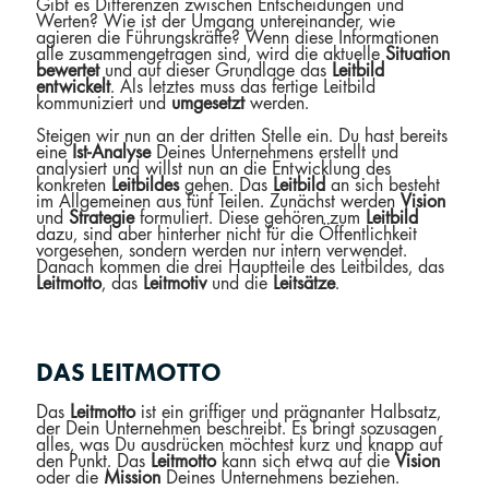
Gibt es Differenzen zwischen Entscheidungen und
Werten? Wie ist der Umgang untereinander, wie
agieren die Führungskräfte? Wenn diese Informationen
alle zusammengetragen sind, wird die aktuelle
Situation
bewertet
und auf dieser Grundlage das
Leitbild
entwickelt
. Als letztes muss das fertige Leitbild
kommuniziert und
umgesetzt
werden.
Steigen wir nun an der dritten Stelle ein. Du hast bereits
eine
Ist-Analyse
Deines Unternehmens erstellt und
analysiert und willst nun an die Entwicklung des
konkreten
Leitbildes
gehen. Das
Leitbild
an sich besteht
im Allgemeinen aus fünf Teilen. Zunächst werden
Vision
und
Strategie
formuliert. Diese gehören zum
Leitbild
dazu, sind aber hinterher nicht für die Öffentlichkeit
vorgesehen, sondern werden nur intern verwendet.
Danach kommen die drei Hauptteile des Leitbildes, das
Leitmotto
, das
Leitmotiv
und die
Leitsätze
.
DAS LEITMOTTO
Das
Leitmotto
ist ein griffiger und prägnanter Halbsatz,
der Dein Unternehmen beschreibt. Es bringt sozusagen
alles, was Du ausdrücken möchtest kurz und knapp auf
den Punkt. Das
Leitmotto
kann sich etwa auf die
Vision
oder die
Mission
Deines Unternehmens beziehen.