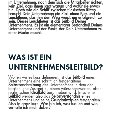
im Unternehmen, nach dem sich die Mitarbeiter richten,
kein Ziel, dass ihnen sagt warum und wofür sie etwas
tun. Doch wie ein Schiff zwischen tückischen Riffen,
braucht Dein Unternehmen ein Ziel, einen Kurs und ein
Leuchtfeuer, das ihm den Weg weist, um erfolgreich zu
sein. Dieses Leuchtfeuer ist das Leitbild Deines
Unternehmens. Es ist ein elementarer Bestandteil Deines
Unternehmens und der Punkt, der Dein Unternehmen zu
einer Marke macht.
WAS IST EIN
UNTERNEHMENSLEITBILD?
Wollen wir es kurz definieren, ist das
Leitbild
eines
Unternehmens eine schriftlich festgehaltene
Selbstbeschreibung
des Unternehmens in dem der
tatsächliche Zustand zu einem wünschenswerten, aber
realistischen
Idealbild
beschrieben wird. In so einem
Leitbild
werden also das
Selbstverständnis
eines
Unternehmens und seine
Grundprinzipien
festgehalten.
Also in ganz kurz:
Wer bin ich, was tue ich und wie
verhalte ich mich dabei?