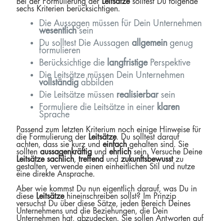
Bei der Formulierung der
Leitsätze
solltest Du folgende
sechs Kriterien berücksichtigen.
Die Aussagen müssen für Dein Unternehmen
wesentlich
sein
Du solltest Die Aussagen
allgemein
genug
formulieren
Berücksichtige die
langfristige
Perspektive
Die Leitsätze müssen Dein Unternehmen
vollständig
abbilden
Die Leitsätze müssen
realisierbar
sein
Formuliere die Leitsätze in einer
klaren
Sprache
Passend zum letzten Kriterium noch einige Hinweise für
die Formulierung der
Leitsätze
. Du solltest darauf
achten, dass sie kurz und
einfach
gehalten sind. Sie
sollten
aussagenkräftig
und
ehrlich
sein. Versuche Deine
Leitsätze
sachlich
,
treffend
und
zukunftsbewusst
zu
gestalten, verwende einen einheitlichen Stil und nutze
eine direkte Ansprache.
Aber wie kommst Du nun eigentlich darauf, was Du in
diese
Leitsätze
hineinschreiben sollst? Im Prinzip
versuchst Du über diese Sätze, jeden Bereich Deines
Unternehmens und die Beziehungen, die Dein
Unternehmen hat, abzudecken. Sie sollen Antworten auf