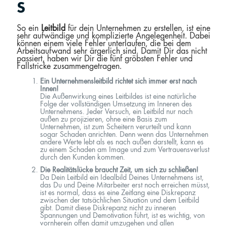
S
So ein
Leitbild
für dein Unternehmen zu erstellen, ist eine
sehr aufwändige und komplizierte Angelegenheit. Dabei
können einem viele Fehler unterlaufen, die bei dem
Arbeitsaufwand sehr ärgerlich sind. Damit Dir das nicht
passiert, haben wir Dir die fünf gröbsten Fehler und
Fallstricke zusammengetragen.
Ein Unternehmensleitbild richtet sich immer erst nach
Innen!
Die Außenwirkung eines Leitbildes ist eine natürliche
Folge der vollständigen Umsetzung im Inneren des
Unternehmens. Jeder Versuch, ein Leitbild nur nach
außen zu projizieren, ohne eine Basis zum
Unternehmen, ist zum Scheitern verurteilt und kann
sogar Schaden anrichten. Denn wenn das Unternehmen
andere Werte lebt als es nach außen darstellt, kann es
zu einem Schaden am Image und zum Vertrauensverlust
durch den Kunden kommen.
Die Realitätslücke braucht Zeit, um sich zu schließen!
Da Dein Leitbild ein Idealbild Deines Unternehmens ist,
das Du und Deine Mitarbeiter erst noch erreichen müsst,
ist es normal, dass es eine Zeitlang eine Diskrepanz
zwischen der tatsächlichen Situation und dem Leitbild
gibt. Damit diese Diskrepanz nicht zu inneren
Spannungen und Demotivation führt, ist es wichtig, von
vornherein offen damit umzugehen und allen