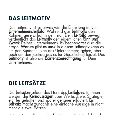
DAS LEITMOTIV
Das Leitmotiv ist so etwas wie die
Einleitung
in Dein
Unternehmensleitbild
. Während das
Leitmotto
den
Rahmen gesetzt hat in dem sich Dein
Leitbild
bewegt,
verdeutlicht das
Leitmotiv
den eigentlichen
Sinn und
Zweck
Deines Unternehmens. Es beantwortet also die
Frage:
Warum gibt es uns?
In diesem
Leitmotiv
kann es
um den Kundennutzen des Unternehmens gehen, aber
auch um den Beitrag des es für Gesellschaft leistet. Das
Leitmotiv
ist also die
Existenzberechtigung
für Dein
Unternehmen.
DIE LEITSÄTZE
Die
Leitsätze
bilden das Herz des
Leitbildes
. In ihnen
werden die
Kernaussagen
über Werte, Ziele, Strategie,
etc. festgehalten und später genauer erläutert. Ein
Leitsatz
macht zunächst eine einfache Aussage in nicht
mehr als zwei Sätzen.